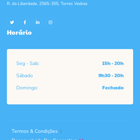
R. da Liberdade, 2565-355, Torres Vedras
Horário
15h - 20h
Seg - Sab:
9h30 - 20h
Sábado
Fechado
Domingo:
Termos & Condições