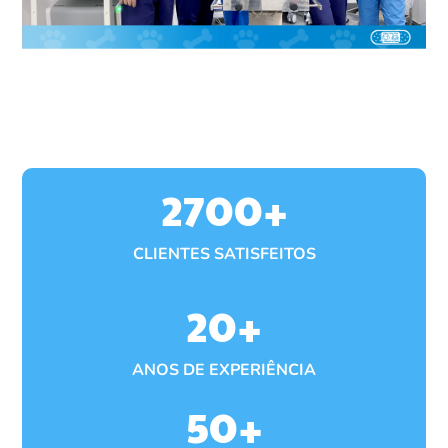
2700
+
CLIENTES SATISFEITOS
20
+
ANOS DE EXPERIÊNCIA
50
+