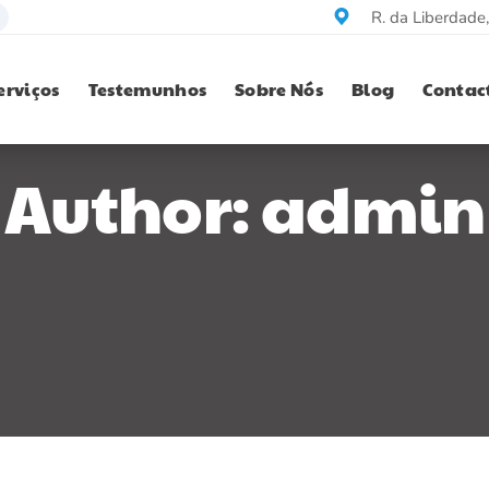
R. da Liberdade
erviços
Testemunhos
Sobre Nós
Blog
Contac
Author: admin