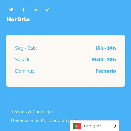
Horário
15h - 20h
Seg - Sab:
9h30 - 20h
Sábado
Fechado
Domingo:
Termos & Condições
Desenvolvido Por
Cooprativa
Português