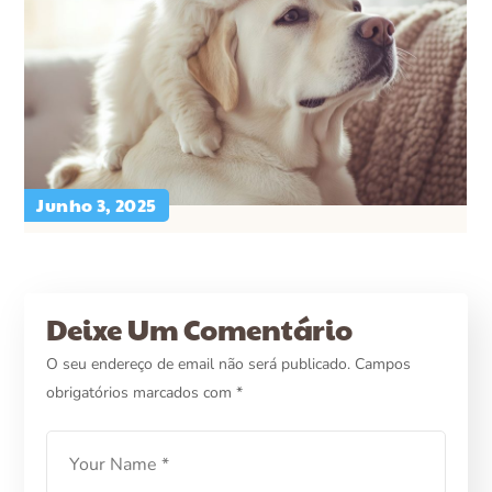
Junho 3, 2025
CVETSGONCALO
UNCATEGORIZED
Como Introduzir um Novo
Deixe Um Comentário
Animal de Estimação na
O seu endereço de email não será publicado.
Campos
Família
obrigatórios marcados com
*
LEARN MORE