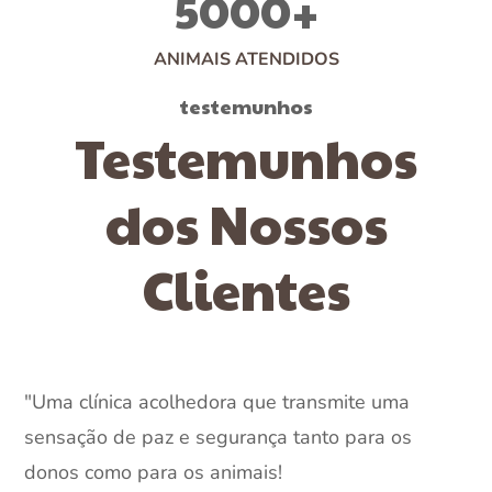
5000
+
ANIMAIS ATENDIDOS
testemunhos
Testemunhos
dos Nossos
Clientes
"
Uma clínica acolhedora que transmite uma
ecáveis!!! Fui operado nesta clínica há mais
sensação de paz e segurança tanto para os
m ano e estiveram sempre a acompanhar a
"
Equipa maravilhosa, atenciosa e sempre 
donos como para os animais!
a recuperação... Noutra altura fui mordido
a
, tratam muito bem dos