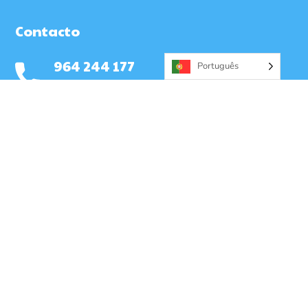
Contacto
964 244 177
Português
Precisa de ajuda?
Menu
Home
Blog
Serviços
Contactos
Morada
R. da Liberdade, 2565-355, Torres Vedras
Horário